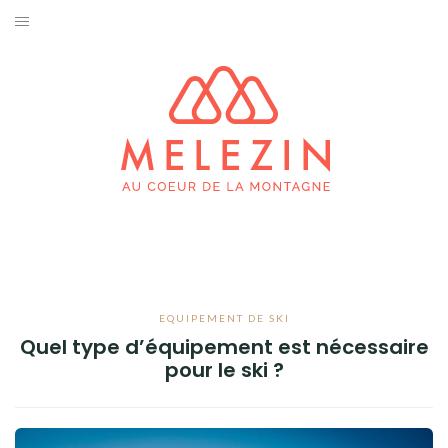
Aller
au
SKI & SNOWBOARD
contenu
PRATIQUES
SPORTS D’HIVER
ESCALADE & ALPINISME
TRAIL RUNNING
RANDONNÉE
EQUIPEMENT DE SKI
Quel type d’équipement est nécessaire
BIVOUAC
pour le ski ?
FAUNE & FLORE