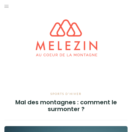
Aller
au
SKI & SNOWBOARD
contenu
PRATIQUES
SPORTS D’HIVER
ESCALADE & ALPINISME
TRAIL RUNNING
RANDONNÉE
SPORTS D'HIVER
Mal des montagnes : comment le
BIVOUAC
surmonter ?
FAUNE & FLORE