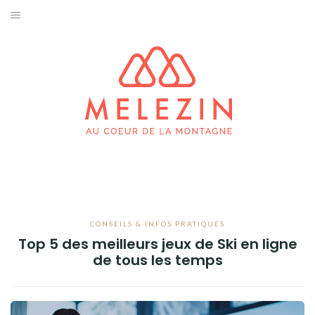
Aller
au
SKI & SNOWBOARD
contenu
PRATIQUES
SPORTS D’HIVER
ESCALADE & ALPINISME
TRAIL RUNNING
RANDONNÉE
CONSEILS & INFOS PRATIQUES
Top 5 des meilleurs jeux de Ski en ligne
BIVOUAC
de tous les temps
FAUNE & FLORE