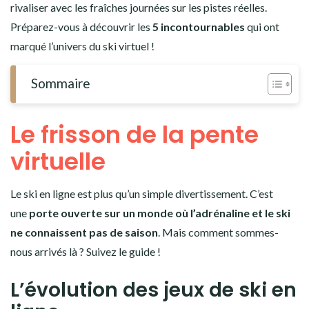
rivaliser avec les fraîches journées sur les pistes réelles.
Préparez-vous à découvrir les
5 incontournables
qui ont
marqué l’univers du ski virtuel !
Sommaire
Le frisson de la pente
virtuelle
Le ski en ligne est plus qu’un simple divertissement. C’est
une
porte ouverte sur un monde où l’adrénaline et le ski
ne connaissent pas de saison
. Mais comment sommes-
nous arrivés là ? Suivez le guide !
L’évolution des jeux de ski en