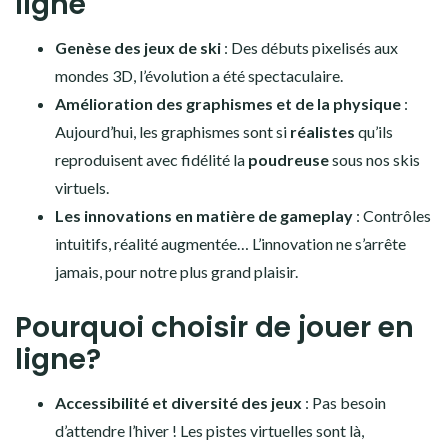
ligne
Genèse des jeux de ski
: Des débuts pixelisés aux
mondes 3D, l’évolution a été spectaculaire.
Amélioration des graphismes et de la physique
:
Aujourd’hui, les graphismes sont si
réalistes
qu’ils
reproduisent avec fidélité la
poudreuse
sous nos skis
virtuels.
Les innovations en matière de gameplay
: Contrôles
intuitifs, réalité augmentée… L’innovation ne s’arrête
jamais, pour notre plus grand plaisir.
Pourquoi choisir de jouer en
ligne?
Accessibilité et diversité des jeux
: Pas besoin
d’attendre l’hiver ! Les pistes virtuelles sont là,