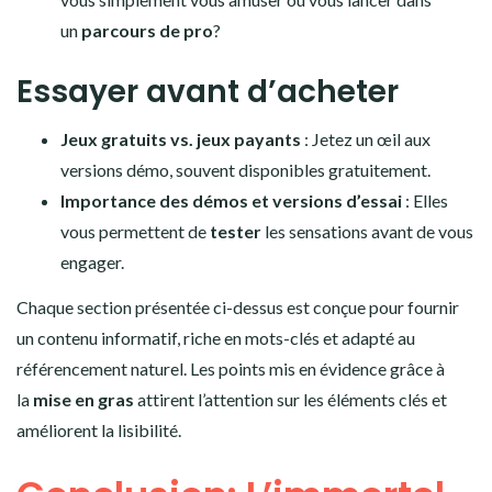
un
parcours de pro
?
Essayer avant d’acheter
Jeux gratuits vs. jeux payants
: Jetez un œil aux
versions démo, souvent disponibles gratuitement.
Importance des démos et versions d’essai
: Elles
vous permettent de
tester
les sensations avant de vous
engager.
Chaque section présentée ci-dessus est conçue pour fournir
un contenu informatif, riche en mots-clés et adapté au
référencement naturel. Les points mis en évidence grâce à
la
mise en gras
attirent l’attention sur les éléments clés et
améliorent la lisibilité.