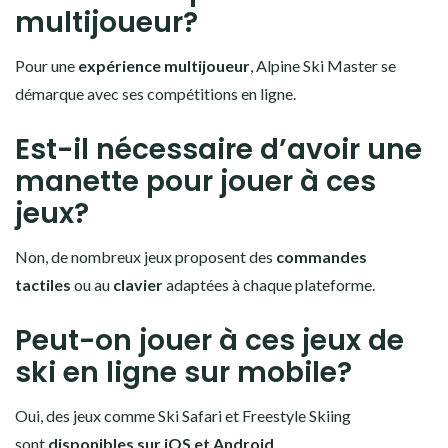
multijoueur?
Pour une
expérience multijoueur
, Alpine Ski Master se
démarque avec ses compétitions en ligne.
Est-il nécessaire d’avoir une
manette pour jouer à ces
jeux?
Non, de nombreux jeux proposent des
commandes
tactiles
ou au
clavier
adaptées à chaque plateforme.
Peut-on jouer à ces jeux de
ski en ligne sur mobile?
Oui, des jeux comme Ski Safari et Freestyle Skiing
sont
disponibles sur iOS et Android
.