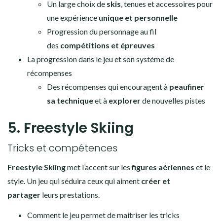
Un large choix de
skis
, tenues et accessoires pour
une expérience
unique et personnelle
Progression du personnage au fil
des
compétitions et épreuves
La progression dans le jeu et son système de
récompenses
Des récompenses qui encouragent à
peaufiner
sa technique
et à
explorer
de nouvelles pistes
5. Freestyle Skiing
Tricks et compétences
Freestyle Skiing
met l’accent sur les
figures aériennes
et le
style. Un jeu qui séduira ceux qui aiment
créer et
partager
leurs prestations.
Comment le jeu permet de maitriser les tricks