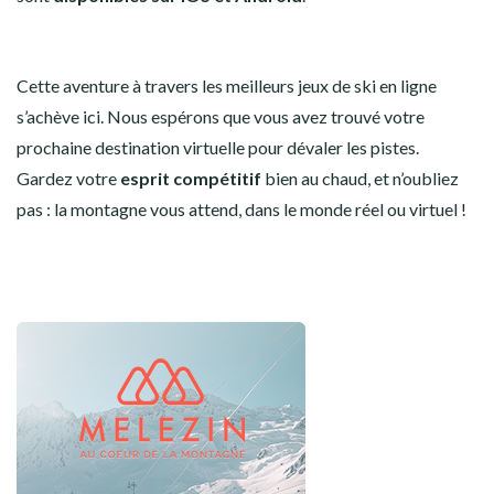
Cette aventure à travers les meilleurs jeux de ski en ligne
s’achève ici. Nous espérons que vous avez trouvé votre
prochaine destination virtuelle pour dévaler les pistes.
Gardez votre
esprit compétitif
bien au chaud, et n’oubliez
pas : la montagne vous attend, dans le monde réel ou virtuel !