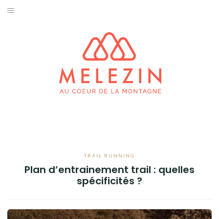
Aller
au
SKI & SNOWBOARD
contenu
PRATIQUES
SPORTS D’HIVER
ESCALADE & ALPINISME
TRAIL RUNNING
RANDONNÉE
TRAIL RUNNING
Plan d’entrainement trail : quelles
BIVOUAC
spécificités ?
FAUNE & FLORE