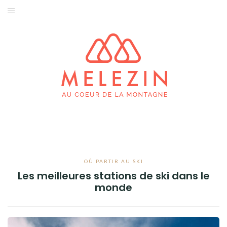
Aller
au
SKI & SNOWBOARD
contenu
PRATIQUES
SPORTS D’HIVER
ESCALADE & ALPINISME
TRAIL RUNNING
RANDONNÉE
OÙ PARTIR AU SKI
Les meilleures stations de ski dans le
BIVOUAC
monde
FAUNE & FLORE