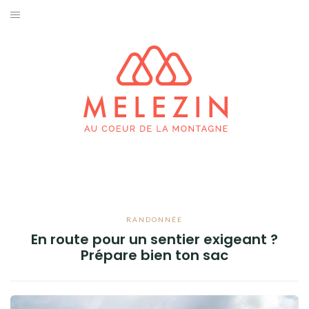
Aller
au
SKI & SNOWBOARD
contenu
PRATIQUES
SPORTS D’HIVER
ESCALADE & ALPINISME
TRAIL RUNNING
RANDONNÉE
RANDONNÉE
En route pour un sentier exigeant ?
BIVOUAC
Prépare bien ton sac
FAUNE & FLORE