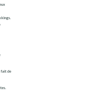
deux
kkings.
e
e
 fait de
tes.